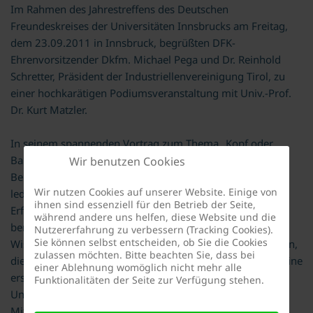
Im Rahmen des Jahrestreffens des Deutschen
Freundeskreises der Universitäten Innsbrucks am Freitag,
dem 23.09.2011 in Innsbruck, begrüßten DFK-
Ehrenvorsitzender Dkfm. Michael Pega und Dr. Reinhold
Schretter, Präsident der Industriellenvereinigung Tirol, zu
einer hochkarätigen Podiumsveranstaltung mit Univ.-Prof.
Dr. Kurt Matzler.
In seinem spannenden Vortrag zum Thema „Kopf oder
Bauch“ erläuterte Univ.-Prof. Matzler, dass laut
Wir benutzen Cookies
Berechnungen auf Basis neuester statistischer Verfahren
Wir nutzen Cookies auf unserer Website. Einige von
lediglich 48 % des Unternehmenserfolges auf messbare
ihnen sind essenziell für den Betrieb der Seite,
Erfolgsfaktoren zurückzuführen seien. Im Gegenzug
während andere uns helfen, diese Website und die
berichten zahlreiche erfolgreiche Unternehmer, aber auch
Nutzererfahrung zu verbessern (Tracking Cookies).
Sie können selbst entscheiden, ob Sie die Cookies
Wissenschaftler und Sportler von richtigen Entscheidungen,
zulassen möchten. Bitte beachten Sie, dass bei
die sie auf Grund ihres „Bauchgefühls“ getroffen hätten. Eine
einer Ablehnung womöglich nicht mehr alle
erst kürzlich durchgeführte Untersuchung unter 653
Funktionalitäten der Seite zur Verfügung stehen.
Unternehmern und Führungskräften in Tiroler Klein- und
Mittelbetrieben geht dem Zusammenhang von intuitiven