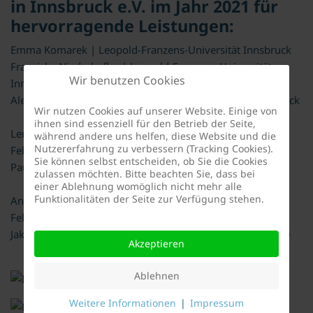
in Innsbruck e.V. im Jahr 2021 für
hervorragende Leistungen:
Emma Komarek | Leopold-Franzens-Universität Innsbruck
Franziska Niederkofler | Leopold-Franzens-Universität
Wir benutzen Cookies
Innsbruck
Alexander Steiner | Leopold-Franzens-Universität Innsbruck
Wir nutzen Cookies auf unserer Website. Einige von
ihnen sind essenziell für den Betrieb der Seite,
Lena Karadar | Medizinische Universität Innsbruck
während andere uns helfen, diese Website und die
Nutzererfahrung zu verbessern (Tracking Cookies).
Felix Öttl | Medizinische Universität Innsbruck
Sie können selbst entscheiden, ob Sie die Cookies
Paul Salcher | Medizinische Universität Innsbruck
zulassen möchten. Bitte beachten Sie, dass bei
einer Ablehnung womöglich nicht mehr alle
Funktionalitäten der Seite zur Verfügung stehen.
Anna Fürst | MCI Die Unternehmerische Hochschule®
Felix Mitterer | MCI Die Unternehmerische Hochschule®
Jakob Summer | MCI Die Unternehmerische Hochschule®
Akzeptieren
Ablehnen
Weitere Informationen
|
Impressum