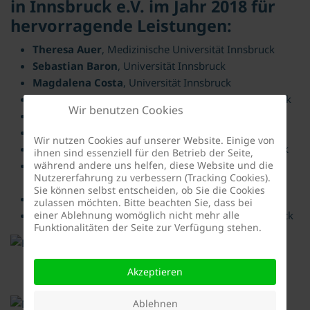
in Innsbruck e.V. im Jahr 2018 für
hervorragende Leistungen:
Theresa Auer
, Medizinische Universität Innsbruck
Sebastian Baron
, Universität Innsbruck
Magdalena Costa
, Universität Innsbruck
Heike Ganzhorn
, MCI Management Center Innsbruck
Wir benutzen Cookies
Lucy Neumann
, Universität Innsbruck
Alexander Neuschmid
, Universität Innsbruck
Wir nutzen Cookies auf unserer Website. Einige von
Melanie Prieler
, MCI Management Center Innsbruck
ihnen sind essenziell für den Betrieb der Seite,
während andere uns helfen, diese Website und die
Christopher Raggl
, MCI Management Center
Nutzererfahrung zu verbessern (Tracking Cookies).
Innsbruck
Sie können selbst entscheiden, ob Sie die Cookies
Miguel Steiner
, Universität Innsbruck
zulassen möchten. Bitte beachten Sie, dass bei
einer Ablehnung womöglich nicht mehr alle
Mustafa Yildirim
, Medizinische Universität Innsbruck
Funktionalitäten der Seite zur Verfügung stehen.
Akzeptieren
Ablehnen