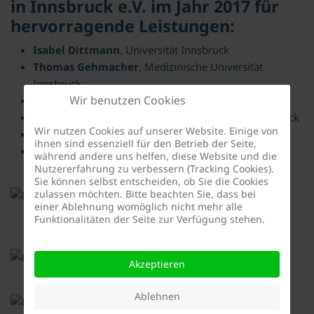
in Innsbruck e.V. im Jahr 2017 für
hervorragende Leistungen:
Isabel Dittmann
, Universität Innsbruck
Thomas Gehmacher
, Medizinische Universität
Innsbruck
Wir benutzen Cookies
Lukas Krane
, MCI Management Center Innsbruck
Natalie Lugstein
, MCI Management Center Innsbruck
Wir nutzen Cookies auf unserer Website. Einige von
Nadja Neuner-Schatz
, Universität Innsbruck
ihnen sind essenziell für den Betrieb der Seite,
Matthias Pirs
, MCI Management Center Innsbruck
während andere uns helfen, diese Website und die
Nutzererfahrung zu verbessern (Tracking Cookies).
Sie können selbst entscheiden, ob Sie die Cookies
zulassen möchten. Bitte beachten Sie, dass bei
einer Ablehnung womöglich nicht mehr alle
Funktionalitäten der Seite zur Verfügung stehen.
Akzeptieren
Ablehnen